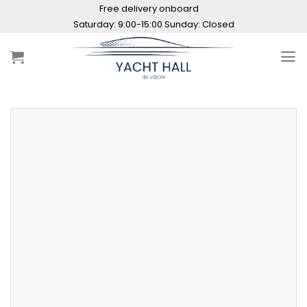
Skip
Free delivery onboard
to
content