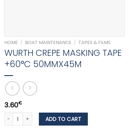
HOME
/
BOAT MAINTENANCE
/
TAPES & FILMS
WURTH CREPE MASKING TAPE
+60°C 50MMX45M
€
3.60
WURTH CREPE MASKING TAPE +60°C 50MMX45M quanti
ADD TO CART