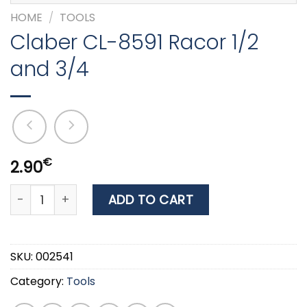
HOME
/
TOOLS
Claber CL-8591 Racor 1/2
and 3/4
€
2.90
Claber CL-8591 Racor 1/2 and 3/4 quantity
ADD TO CART
SKU:
002541
Category:
Tools