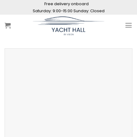
Skip
Free delivery onboard
to
content