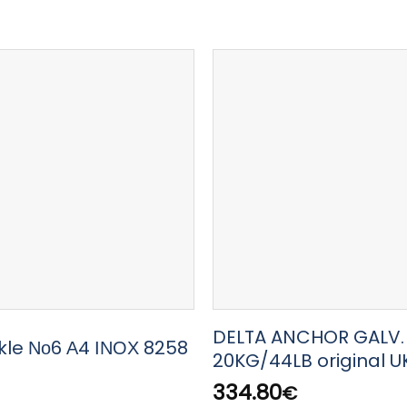
DELTA ANCHOR GALV.
kle Νο6 Α4 ΙΝΟΧ 8258
20KG/44LB original U
334.80
€