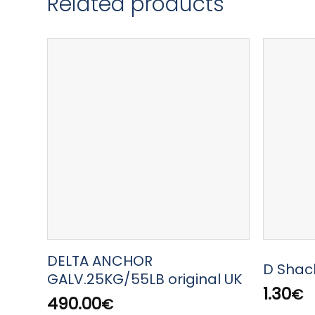
Related products
DELTA ANCHOR
D Shac
GALV.25KG/55LB original UK
1.30
€
490.00
€