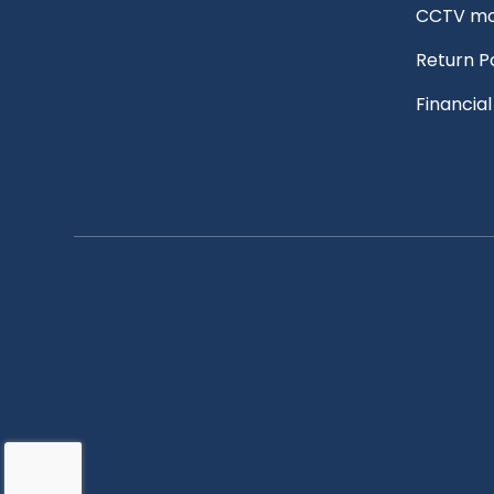
CCTV mo
Return P
Financia