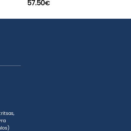
57.50
€
ritsas,
yra
ulos)