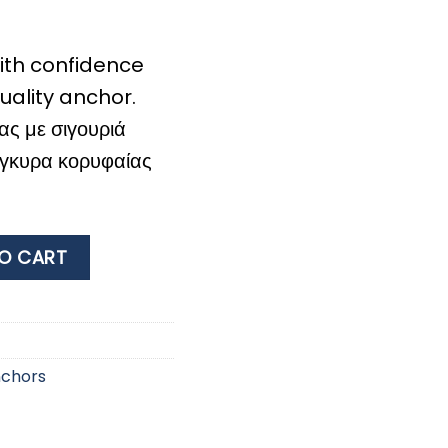
ith confidence
uality anchor.
ας με σιγουριά
άγκυρα κορυφαίας
22LB original UK quantity
O CART
chors