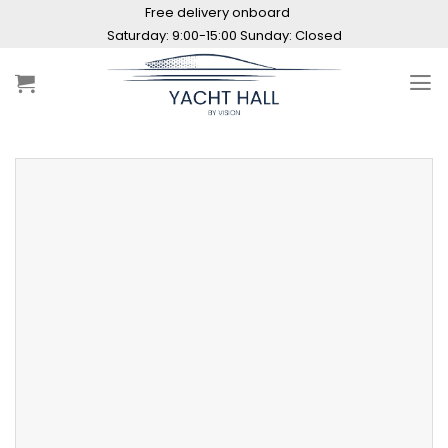
Skip
Free delivery onboard
to
content