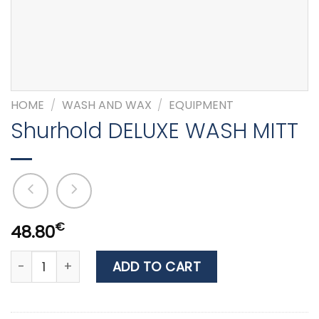
HOME
/
WASH AND WAX
/
EQUIPMENT
Shurhold DELUXE WASH MITT
€
48.80
Shurhold DELUXE WASH MITT quantity
ADD TO CART