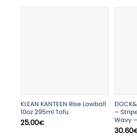
KLEAN KANTEEN Rise Lowball
DOCK&B
10oz 295ml Tofu
– Strip
Wavy –
25.00
€
30.60