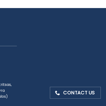
ritsas,
yra
CONTACT US
ulos)