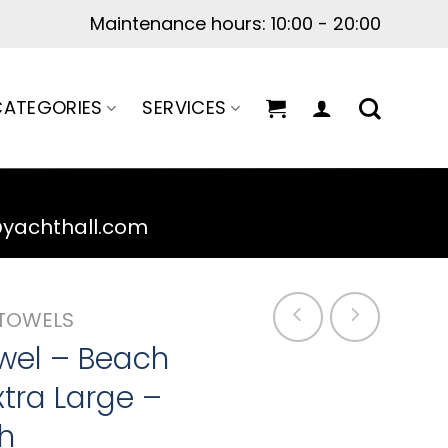
Monday-Friday: 9:00-17:00
ATEGORIES
SERVICES
@yachthall.com
TOWELS
el – Beach
tra Large –
h