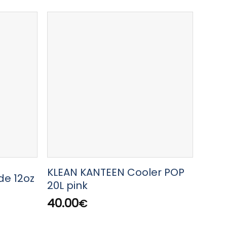
KLEAN KANTEEN Cooler POP
KLEA
de 12oz
20L pink
16oz
40.00
30.
€