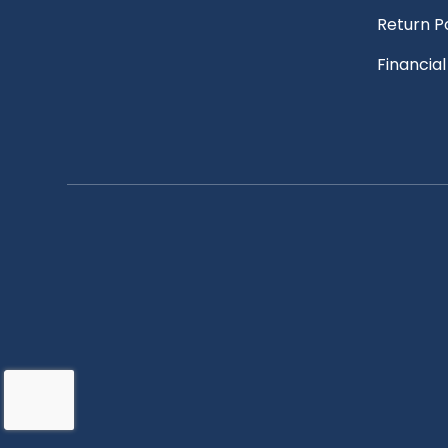
Return P
Financia