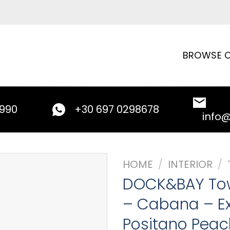
BROWSE C
9990
+30 697 0298678
info
HOME
/
INTERIOR
/
DOCK&BAY Tow
– Cabana – Ex
Positano Peac