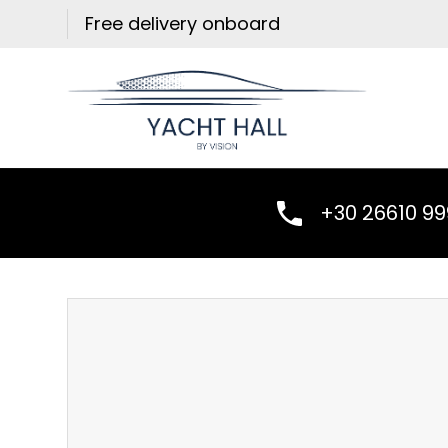
Skip
Free delivery onboard
to
content
+30 26610 9