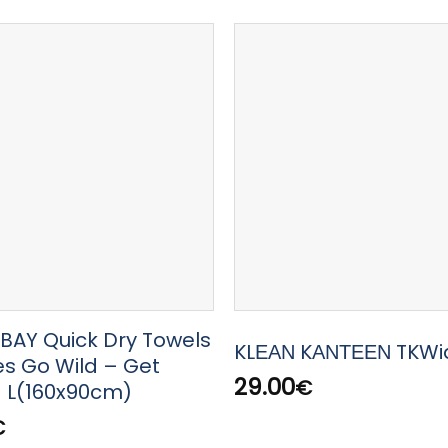
AY Quick Dry Towels
KLΕΑΝ KΑΝΤΕΕΝ TKWi
es Go Wild – Get
29.00
€
 L(160x90cm)
€