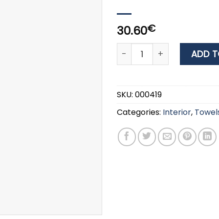
€
30.60
DOCK&BAY Towel - Beach -
ADD T
SKU:
000419
Categories:
Interior
,
Towel