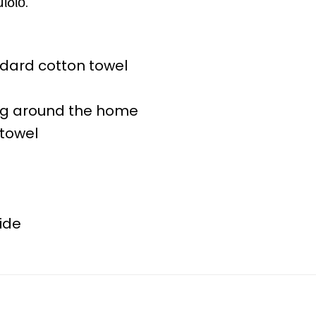
ίδιο.
ndard cotton towel
ng around the home
 towel
ide