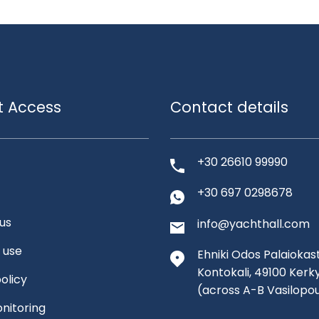
t Access
Contact details
+30 26610 99990
+30 697 0298678
us
info@yachthall.com
 use
Ehniki Odos Palaiokast
Kontokali, 49100 Kerk
olicy
(across A-B Vasilopo
nitoring