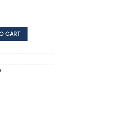
 Cabana - Extra Large - Positano Peach quantity
O CART
s