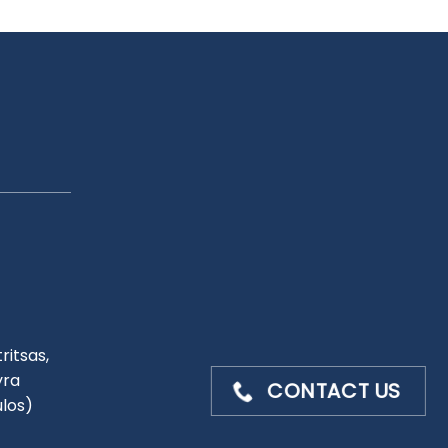
ritsas,
yra
CONTACT US
ulos)