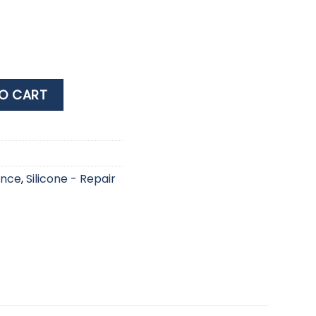
31A PLAIN (175gr/m) 75MM 10MTR quantity
O CART
ance
,
Silicone - Repair