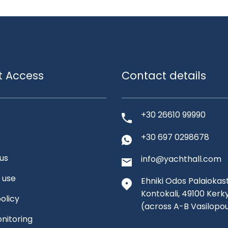
t Access
Contact details
+30 26610 99990
+30 697 0298678
us
info@yachthall.com
 use
Ehniki Odos Palaiokast
Kontokali, 49100 Kerk
olicy
(across A-B Vasilopo
nitoring