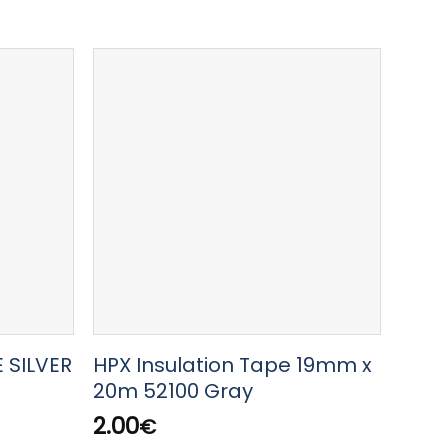
 SILVER
HPX Insulation Tape 19mm x
HPX 
20m 52100 Gray
x 18
2.00
23.
€