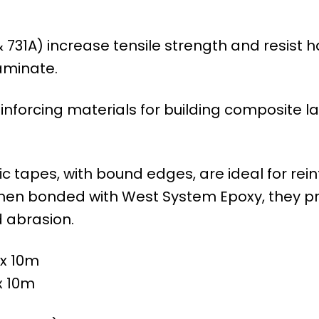
31A) increase tensile strength and resist ha
aminate.
inforcing materials for building composite l
tapes, with bound edges, are ideal for reinfo
When bonded with West System Epoxy, they pro
d abrasion.
x 10m
x 10m