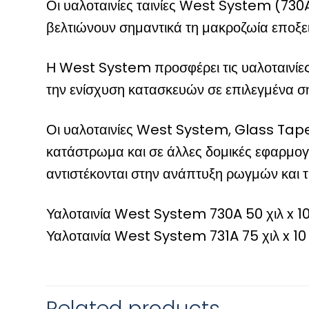
Οι υαλοταινίες ταινίες West System (730A
βελτιώνουν σημαντικά τη μακροζωία εποξει
Η West System προσφέρει τις υαλοταινίες 
την ενίσχυση κατασκευών σε επιλεγμένα ση
Οι υαλοταινίες West System, Glass Tape, 
κατάστρωμα και σε άλλες δομικές εφαρμο
αντιστέκονται στην ανάπτυξη ρωγμών και τ
Υαλοταινία West System 730A 50 χιλ x 10
Υαλοταινία West System 731A 75 χιλ x 10
Related products