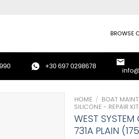
BROWSE C
9990
+30 697 0298678
info
HOME
/
BOAT MAIN
SILICONE - REPAIR KI
WEST SYSTEM 
731A PLAIN (17