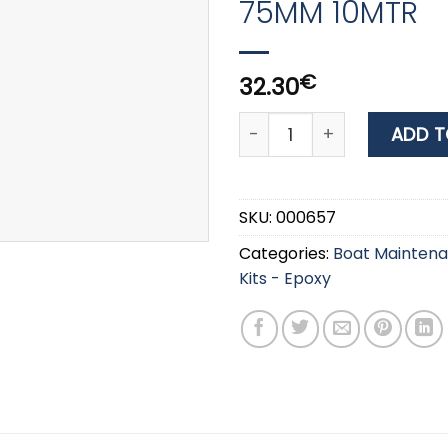
75MM 10MTR
€
32.30
WEST SYSTEM GLASS TAPE 7
ADD T
SKU:
000657
Categories:
Boat Mainten
Kits - Epoxy