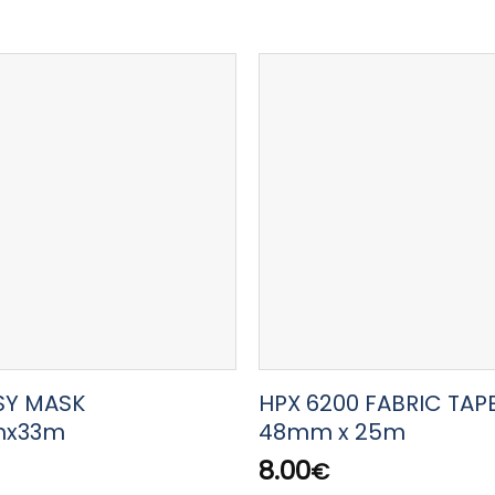
SY MASK
HPX 6200 FABRIC TAPE
mx33m
48mm x 25m
8.00
€