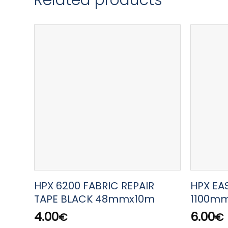
HPX 6200 FABRIC REPAIR
HPX EA
TAPE BLACK 48mmx10m
1100m
4.00
6.00
€
€