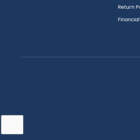
Return P
Financia