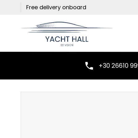
Skip
Free delivery onboard
to
content
+30 26610 9