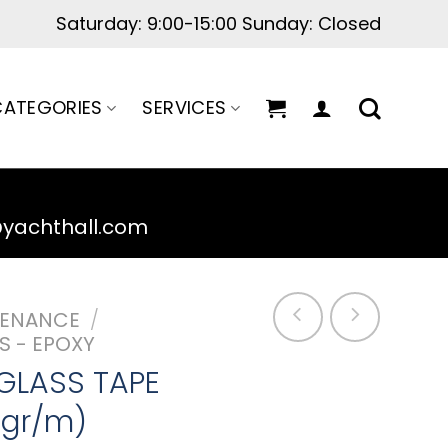
ATEGORIES
SERVICES
@yachthall.com
TENANCE
/
TS - EPOXY
GLASS TAPE
5gr/m)