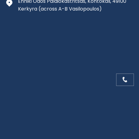
Ehniki Odos Palaiokastritsas, Kontokali, 49100
Kerkyra
(across A-B Vasilopoulos)