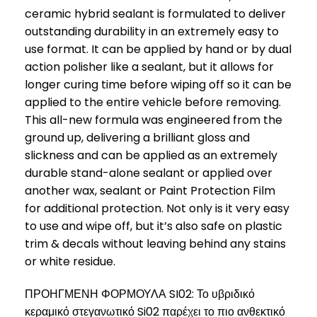
ceramic hybrid sealant is formulated to deliver
outstanding durability in an extremely easy to
use format. It can be applied by hand or by dual
action polisher like a sealant, but it allows for
longer curing time before wiping off so it can be
applied to the entire vehicle before removing.
This all-new formula was engineered from the
ground up, delivering a brilliant gloss and
slickness and can be applied as an extremely
durable stand-alone sealant or applied over
another wax, sealant or Paint Protection Film
for additional protection. Not only is it very easy
to use and wipe off, but it’s also safe on plastic
trim & decals without leaving behind any stains
or white residue.
ΠΡΟΗΓΜΕΝΗ ΦΟΡΜΟΥΛΑ SI02: Το υβριδικό
κεραμικό στεγανωτικό Si02 παρέχει το πιο ανθεκτικό