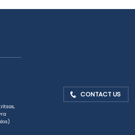
CONTACT US
ritsas,
yra
ulos)