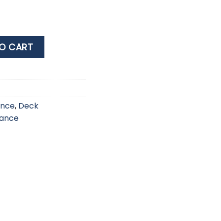
00G-NSF quantity
O CART
ance
,
Deck
nance