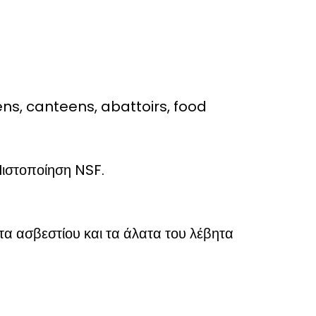
ns, canteens, abattoirs, food
Πιστοποίηση NSF.
τα ασβεστίου και τα άλατα του λέβητα