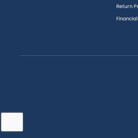
Return P
Financia