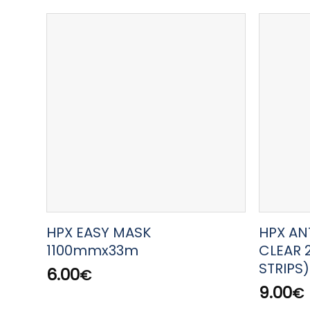
HPX EASY MASK
HPX AN
1100mmx33m
CLEAR 
STRIPS)
6.00
€
9.00
€