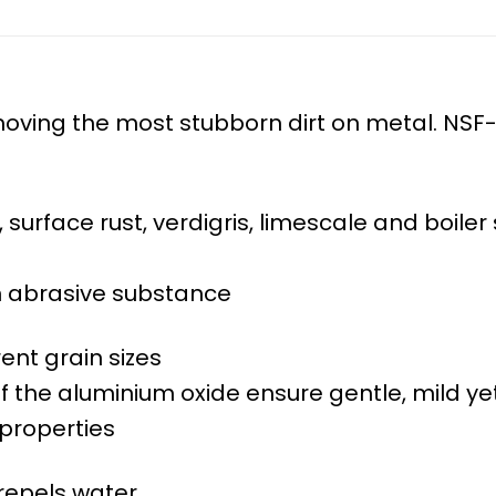
oving the most stubborn dirt on metal. NSF-c
surface rust, verdigris, limescale and boiler 
n abrasive substance
ent grain sizes
the aluminium oxide ensure gentle, mild yet 
 properties
repels water