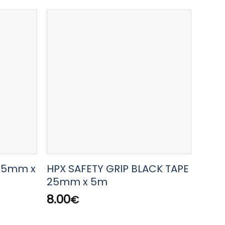
 25mm x
HPX SAFETY GRIP BLACK TAPE
HPX
25mm x 5m
MASK
8.00
5.00
€