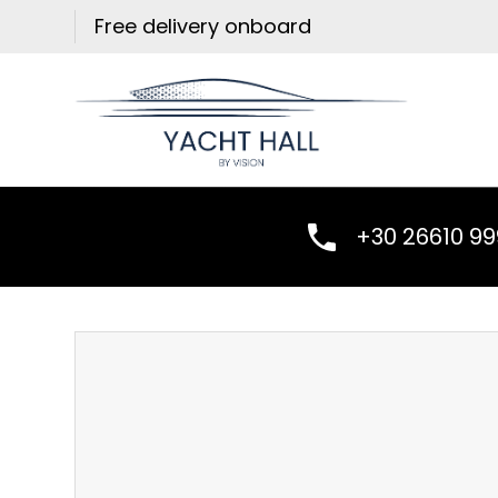
Skip
Free delivery onboard
to
content
+30 26610 9