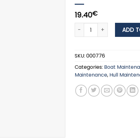
€
19.40
WURTH METAL RESTORER 4
ADD T
SKU:
000776
Categories:
Boat Mainten
Maintenance
,
Hull Mainte