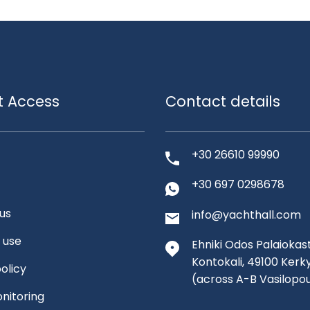
t Access
Contact details
+30 26610 99990
+30 697 0298678
us
info@yachthall.com
 use
Ehniki Odos Palaiokast
Kontokali, 49100 Kerk
olicy
(across A-B Vasilopo
nitoring