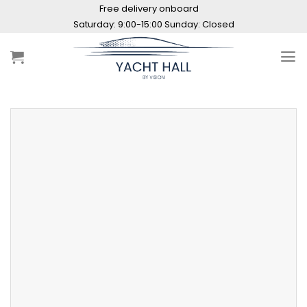
Skip
Free delivery onboard
to
Maintenance hours: 10:00 - 20:00
content