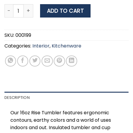
KLEAN KANTEEN Rise Tumbler 16oz 473ml - Sea Spray q
ADD TO CART
SKU:
000199
Categories:
Interior
,
Kitchenware
DESCRIPTION
Our 16oz Rise Tumbler features ergonomic
contours, earthy colors and a world of uses
indoors and out. Insulated tumbler and cup