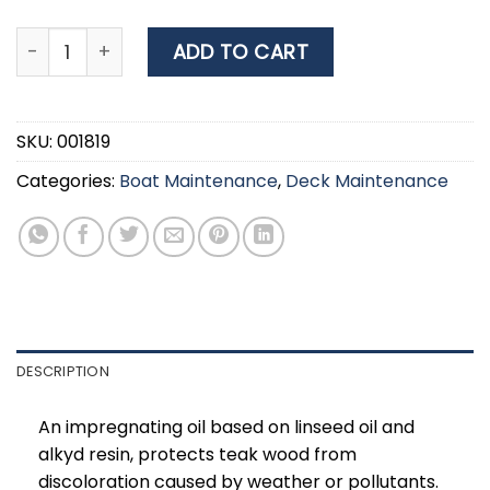
EPIFANES Teak Oil Sealer, 1lt quantity
ADD TO CART
SKU:
001819
Categories:
Boat Maintenance
,
Deck Maintenance
DESCRIPTION
An impregnating oil based on linseed oil and
alkyd resin, protects teak wood from
discoloration caused by weather or pollutants.