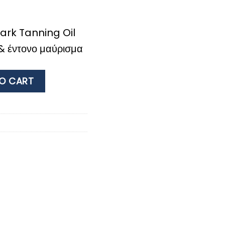
ark Tanning Oil
 & έντονο μαύρισμα
TAN OIL 200mL quantity
O CART