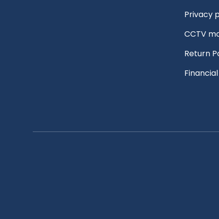
Privacy p
CCTV mo
Return P
Financia