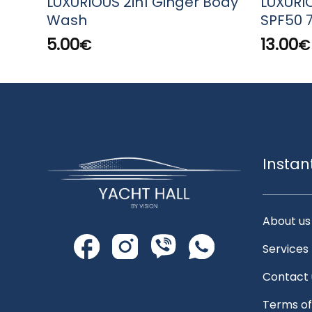
LUXURIOUS 2in1 Ginger Body
LUXURI
Wash
SPF50 
5.00
13.00
€
€
Instan
About us
Services
Contact 
Terms of