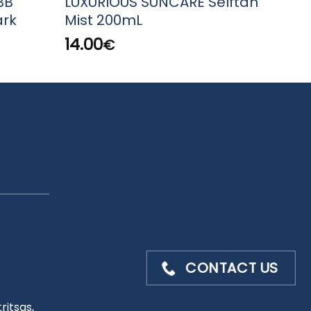
BB
LUXURIOUS SUNCARE Selftan
LUXU
rk
Mist 200mL
Prot
14.00
42.
€
CONTACT US
ritsas,