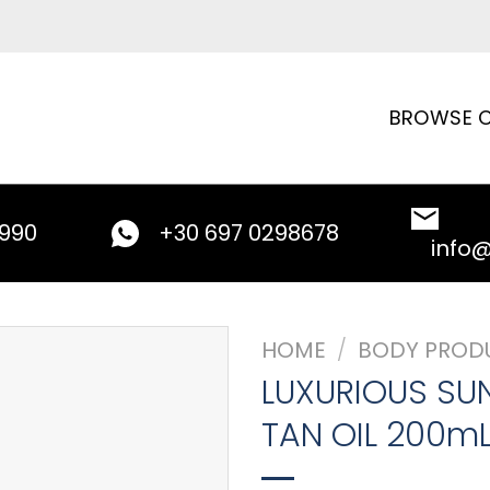
BROWSE C
9990
+30 697 0298678
info
HOME
/
BODY PROD
LUXURIOUS SU
TAN OIL 200m