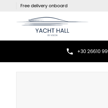
Skip
Free delivery onboard
to
content
+30 26610 9