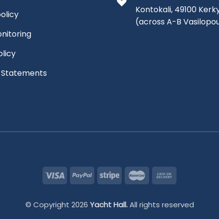
Kontokali, 49100 Kerk
olicy
(across A-B Vasilopo
nitoring
olicy
l Statements
© Copyright 2026
Yacht Hall.
All rights reserved