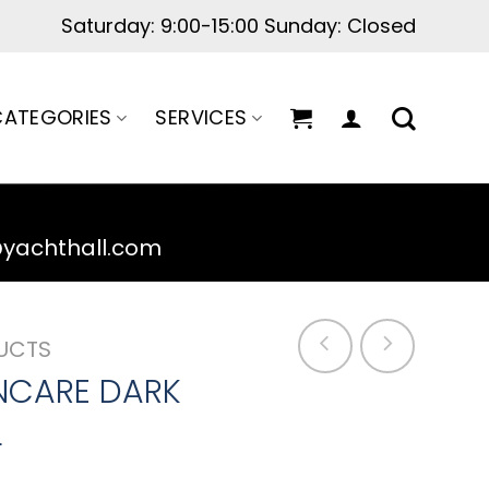
ATEGORIES
SERVICES
@yachthall.com
UCTS
NCARE DARK
L