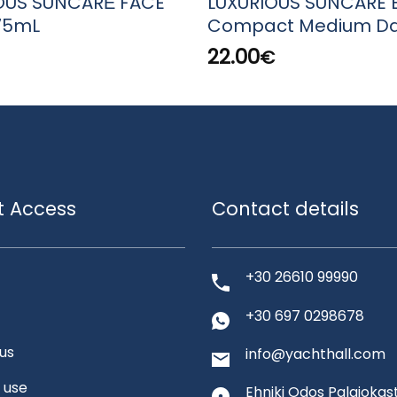
OUS SUNCARΕ FACE
LUXURIOUS SUNCARE 
75mL
Compact Medium Da
22.00
€
t Access
Contact details
+30 26610 99990
+30 697 0298678
us
info@yachthall.com
 use
Ehniki Odos Palaiokast