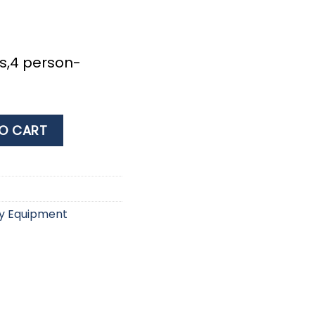
us,4 person-
cushion type quantity
O CART
y Equipment