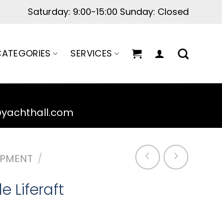
ATEGORIES
SERVICES
@yachthall.com
IPMENT
/
e Liferaft