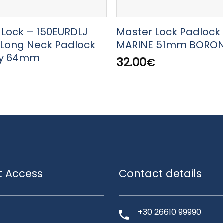
 Lock – 150EURDLJ
Master Lock Padlock
 Long Neck Padlock
MARINE 51mm BORO
ey 64mm
32.00
€
t Access
Contact details
+30 26610 99990