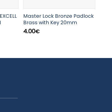
 EXCELL
Master Lock Bronze Padlock
Mast
N
Brass with Key 20mm
Bron
with
4.00
€
130E
7.00