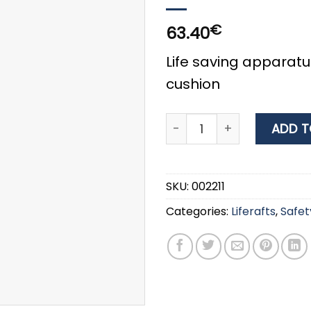
€
63.40
Life saving apparat
cushion
Lalizas 4 people Liferaft 
ADD T
SKU:
002211
Categories:
Liferafts
,
Safet