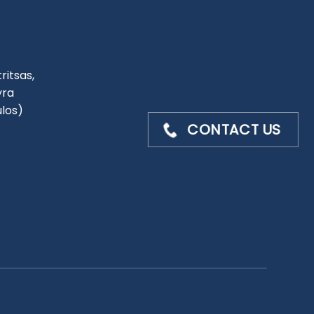
ritsas,
yra
ulos)
CONTACT US