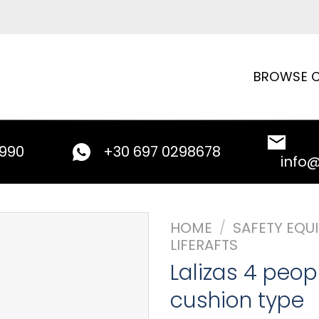
BROWSE C
9990
+30 697 0298678
info
HOME
/
SAFETY EQU
LIFERAFTS
Lalizas 4 peopl
cushion type