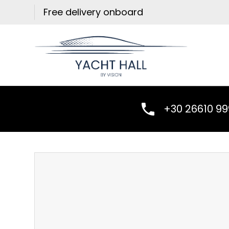
Skip
Free delivery onboard
to
content
+30 26610 9