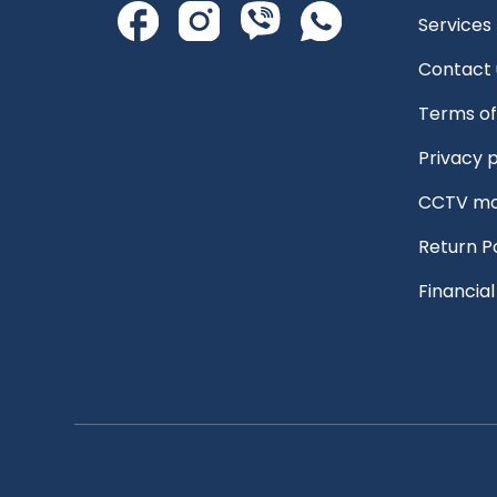
Services
Contact 
Terms of
Privacy p
CCTV mo
Return P
Financia