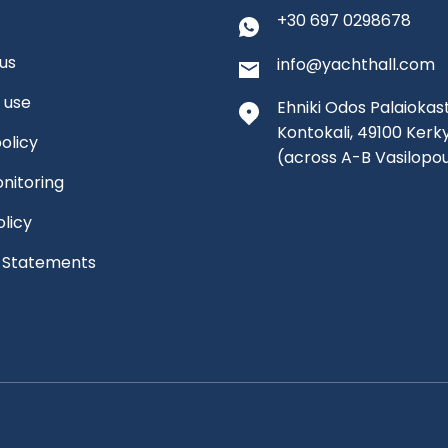
+30 697 0298678
us
info@yachthall.com
 use
Ehniki Odos Palaiokast
Kontokali, 49100 Kerk
olicy
(across A-B Vasilopo
nitoring
olicy
l Statements