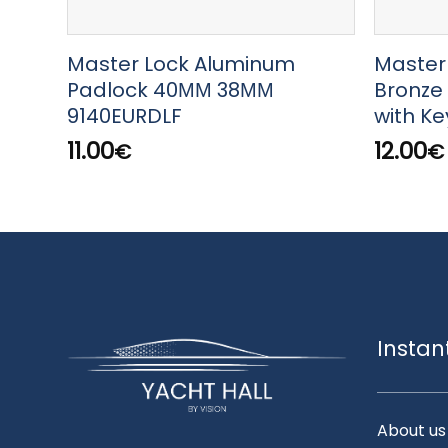
Master Lock Aluminum
Master
Padlock 40ΜΜ 38ΜΜ
Bronze
9140EURDLF
with K
11.00
12.00
€
€
Instan
About us