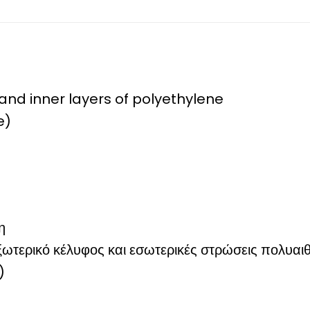
 and inner layers of polyethylene
e)
η
ξωτερικό κέλυφος και εσωτερικές στρώσεις πολυαι
)