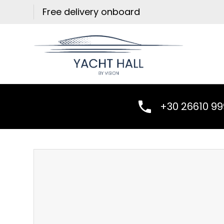
Skip
Free delivery onboard
to
content
+30 26610 9