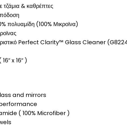
σε τζάμια & καθρέπτες
απόδοση
0% πολυαμίδη (100% Μικροϊνα)
ροϊνας
θαριστικό Perfect Clarity™ Glass Cleaner (G822
16″ x 16″ )
glass and mirrors
r performance
amide ( 100% Microfiber )
wels