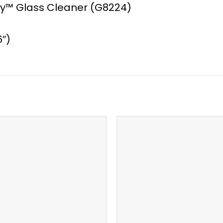
rity™ Glass Cleaner (G8224)
6″)