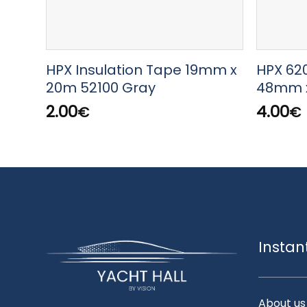
HPX Insulation Tape 19mm x
HPX 62
20m 52100 Gray
48mm 
2.00
4.00
€
€
Instan
About us