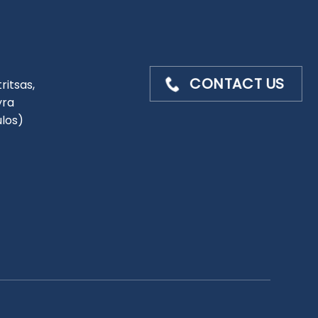
CONTACT US
ritsas,
yra
ulos)