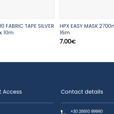
00 FABRIC TAPE SILVER
HPX EASY MASK 2700
x 10m
16m
7.00
€
t Access
Contact details
+30 26610 99990