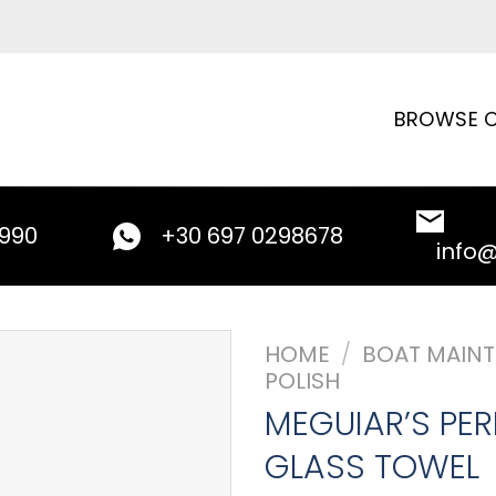
BROWSE C
9990
+30 697 0298678
info
HOME
/
BOAT MAIN
POLISH
MEGUIAR’S PER
GLASS TOWEL