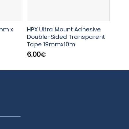
mm x
HPX Ultra Mount Adhesive
HPX 
Double-Sided Transparent
TAP
Tape 19mmx10m
4.0
6.00
€