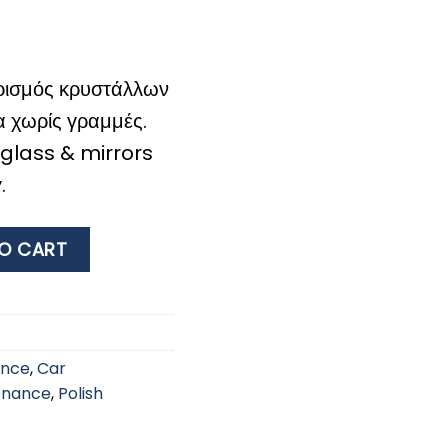
ρισμός κρυστάλλων
α χωρίς γραμμές.
 glass & mirrors
.
 GLASS TOWEL quantity
O CART
ance
,
Car
enance
,
Polish