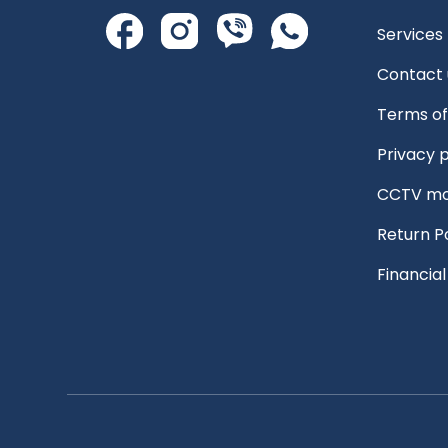
Services
Contact 
Terms of
Privacy p
CCTV mo
Return P
Financia