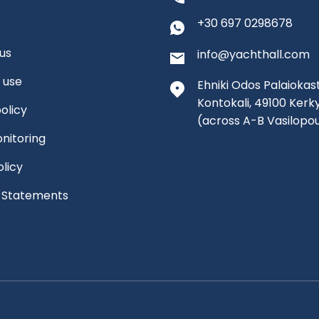
+30 697 0298678
us
info@yachthall.com
 use
Ehniki Odos Palaiokast
Kontokali, 49100 Kerk
olicy
(across A-B Vasilopo
nitoring
olicy
l Statements