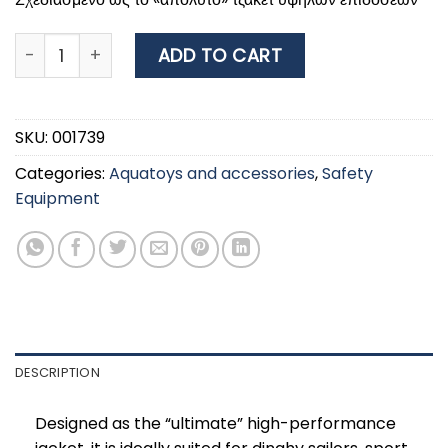
Pro Race Buoyancy Aid , 50N, ISO,Adult, 40-70kg, Red 
ADD TO CART
SKU:
001739
Categories:
Aquatoys and accessories
,
Safety
Equipment
DESCRIPTION
Designed as the “ultimate” high-performance