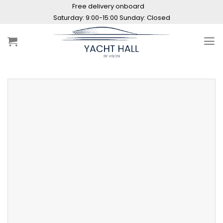
Skip
Free delivery onboard
to
content