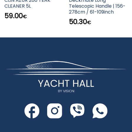
CLIN AZUR 200 TEAK
Deckmate Long
CLEANER 5L
Telescopic Handle | 156-
278cm / 61-109inch
59.00
€
50.30
€