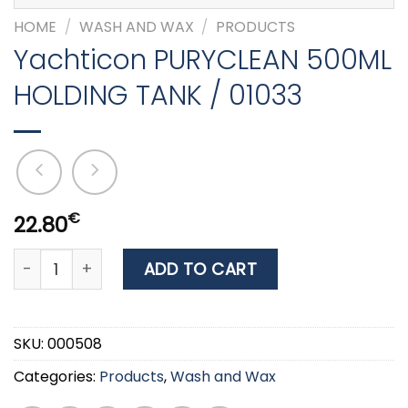
HOME
/
WASH AND WAX
/
PRODUCTS
Yachticon PURYCLEAN 500ML
HOLDING TANK / 01033
€
22.80
Yachticon PURYCLEAN 500ML HOLDING TANK / 01033 qu
ADD TO CART
SKU:
000508
Categories:
Products
,
Wash and Wax