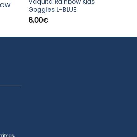
Vaquita Rainbow Kids
LOW
XDIV
Goggles L-BLUE
25.
8.00
€
ritsas,