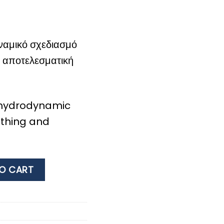
ναμικό σχεδιασμό
ι αποτελεσματική
 hydrodynamic
athing and
OR Snorkel quantity
O CART