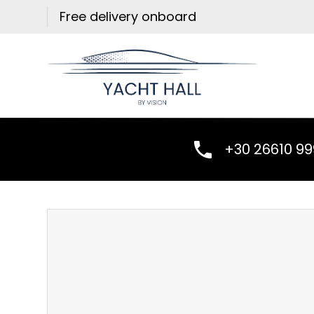
Skip
Free delivery onboard
to
content
+30 26610 9