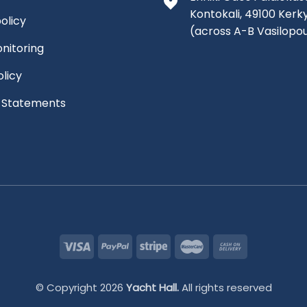
Kontokali, 49100 Kerk
olicy
(across A-B Vasilopo
nitoring
olicy
l Statements
© Copyright 2026
Yacht Hall.
All rights reserved