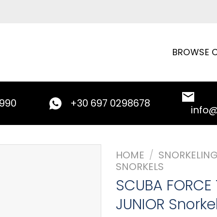
BROWSE C
9990
+30 697 0298678
info
HOME
/
SNORKELING
SNORKELS
SCUBA FORCE 
JUNIOR Snorke