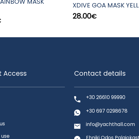
RAINBOW MASK
XDIVE GOA MASK YEL
N
28.00
€
€
t Access
Contact details
+30 26610 99990
+30 697 0298678
us
info@yachthall.com
 use
Ehniki Odos Palaiokast