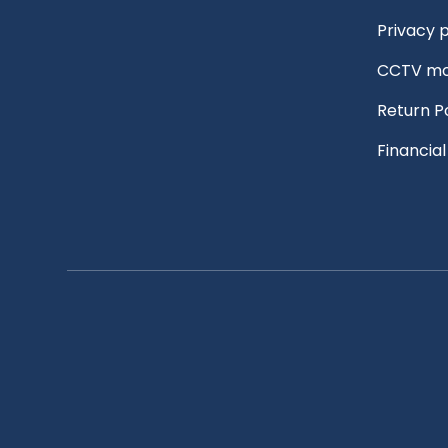
Privacy p
CCTV mo
Return P
Financia