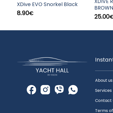
XDIVE 
XDive EVO Snorkel Black
BROW
8.90
€
25.00
Instan
About us
Services
Contact 
Terms of