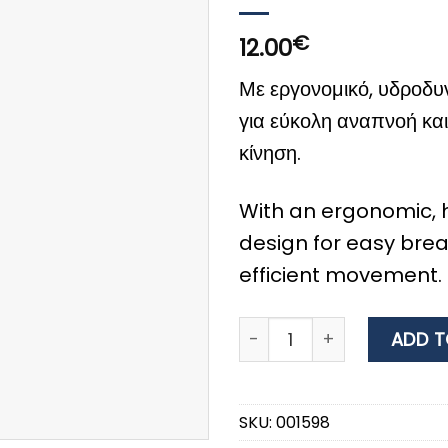
€
12.00
Με εργονομικό, υδροδυ
για εύκολη αναπνοή κα
κίνηση.
With an ergonomic,
design for easy bre
efficient movement.
SCUBA FORCE TRENDY JUNI
ADD T
SKU:
001598