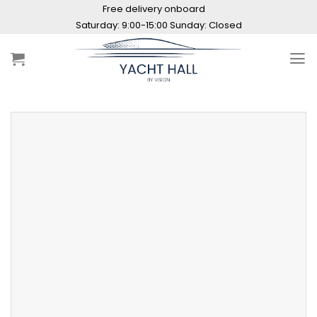
Skip
Free delivery onboard
to
content