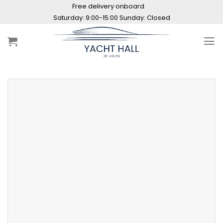
Skip
Free delivery onboard
to
Maintenance hours: 10:00 - 20:00
content