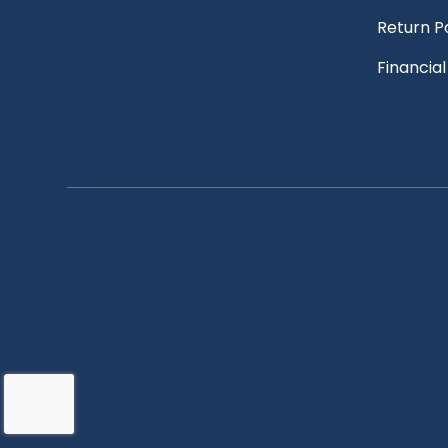
Return P
Financia