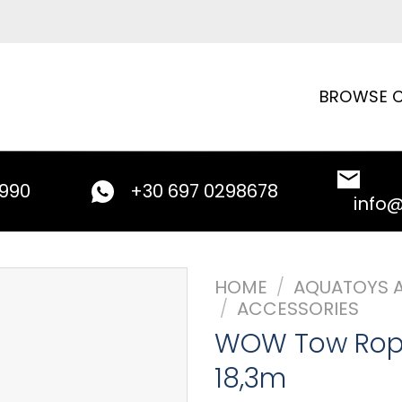
BROWSE C
9990
+30 697 0298678
info
HOME
/
AQUATOYS 
/
ACCESSORIES
WOW Tow Rope
18,3m