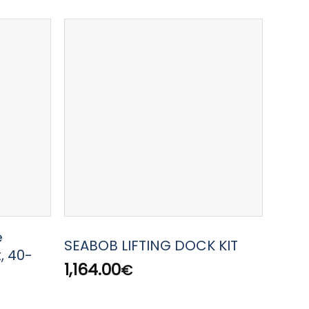
e
WAY
SEABOB LIFTING DOCK KIT
, 40-
BAT
1,164.00
€
7,20