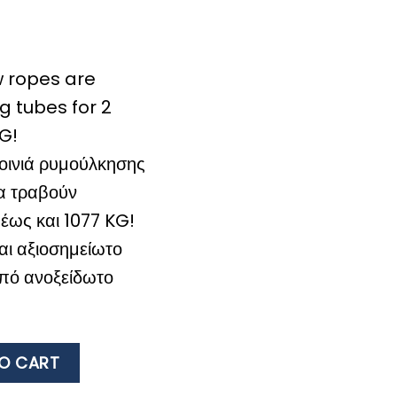
w ropes are
g tubes for 2
KG!
χοινιά ρυμούλκησης
να τραβούν
έως και 1077 KG!
και αξιοσημείωτο
από ανοξείδωτο
 18,3m quantity
O CART