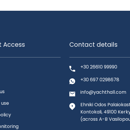
t Access
Contact details
+30 26610 99990
+30 697 0298678
us
info@yachthall.com
 use
Ehniki Odos Palaiokast
Kontokali, 49100 Kerk
olicy
(across A-B Vasilopo
nitoring