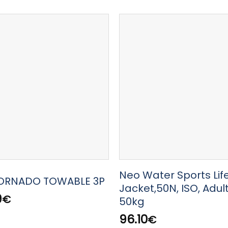
Neo Water Sports Lif
ORNADO TOWABLE 3P
Jacket,50N, ISO, Adult
9
€
50kg
96.10
€