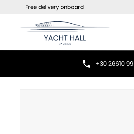
Skip
Free delivery onboard
to
content
+30 26610 9