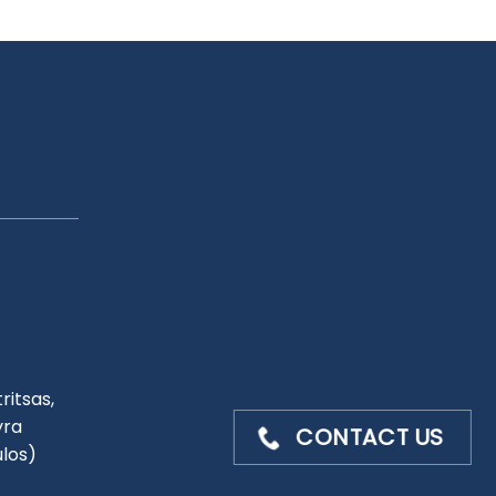
ritsas,
yra
CONTACT US
ulos)