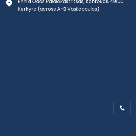
Ehniki Odos Palaiokastritsas, Kontokali, 49100
Kerkyra
(across A-B Vasilopoulos)