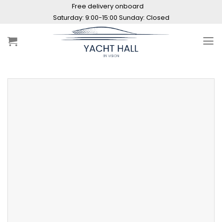
Skip
Free delivery onboard
to
content