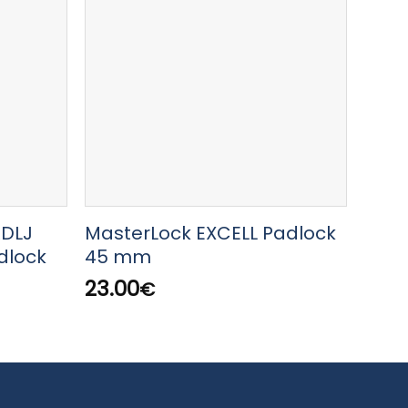
RDLJ
MasterLock EXCELL Padlock
Mast
dlock
45 mm
PAD
23.00
5.00
€