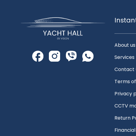
Instan
About us
Services
Contact 
Terms of
Privacy p
CCTV mo
Return P
Financia