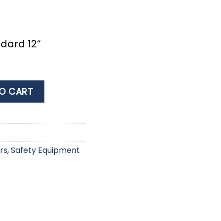
dard 12”
12'', 215x215x300mm quantity
O CART
rs
,
Safety Equipment