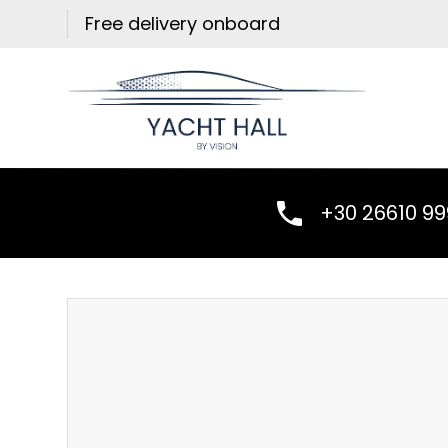
Skip
Free delivery onboard
to
content
+30 26610 9