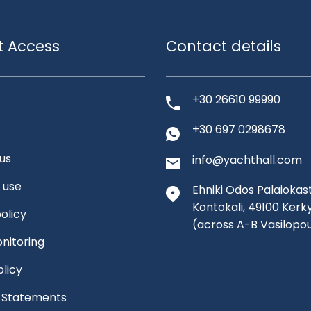
t Access
Contact details
+30 26610 99990
+30 697 0298678
us
info@yachthall.com
 use
Ehniki Odos Palaiokast
Kontokali, 49100 Kerk
olicy
(across A-B Vasilopo
nitoring
olicy
l Statements