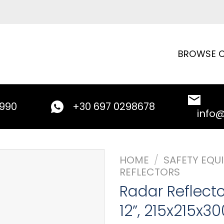
BROWSE C
9990
+30 697 0298678
info
HOME
/
SAFETY EQU
REFLECTORS
Radar Reflect
12”, 215x215x