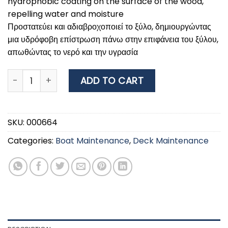
hydrophobic coating on the surface of the wood,
repelling water and moisture
Προστατεύει και αδιαβροχοποιεί το ξύλο, δημιουργώντας
μια υδρόφοβη επίστρωση πάνω στην επιφάνεια του ξύλου,
απωθώντας το νερό και την υγρασία
BEAR ΒΕΡΝΙΚΙ ΕΜΠΟΤΙΣΜΟΥ GEL ΤΕΑΚ 750 ML quantity
ADD TO CART
SKU:
000664
Categories:
Boat Maintenance
,
Deck Maintenance