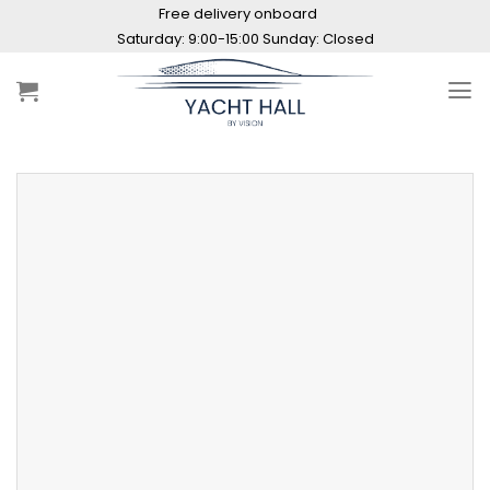
Skip
Free delivery onboard
to
content