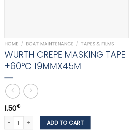
HOME
/
BOAT MAINTENANCE
/
TAPES & FILMS
WURTH CREPE MASKING TAPE
+60°C 19MMX45M
€
1.50
WURTH CREPE MASKING TAPE +60°C 19MMX45M quanti
ADD TO CART