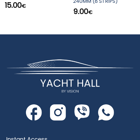
240MM (8 STRIPS)
15.00
€
9.00
€
Instant Access