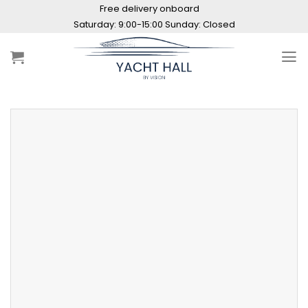
Skip
Free delivery onboard
to
content