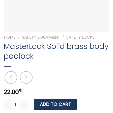
HOME
/
SAFETY EQUIPMENT
/
SAFETY LOCKS
MasterLock Solid brass body
padlock
€
22.00
MasterLock Solid brass body padlock quantity
ADD TO CART