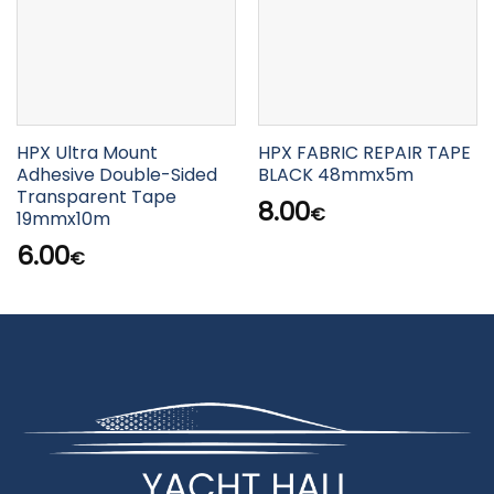
HPX Ultra Mount
HPX FABRIC REPAIR TAPE
Adhesive Double-Sided
BLACK 48mmx5m
Transparent Tape
8.00
€
19mmx10m
6.00
€