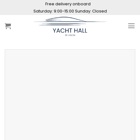
Skip
Free delivery onboard
to
content