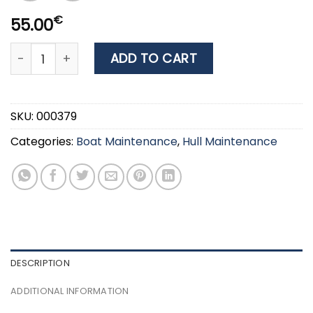
€
55.00
3M Marine Perfect-it GelCoat Light Compound & Wax
ADD TO CART
SKU:
000379
Categories:
Boat Maintenance
,
Hull Maintenance
DESCRIPTION
ADDITIONAL INFORMATION