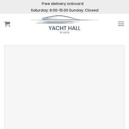
Skip
Free delivery onboard
to
content