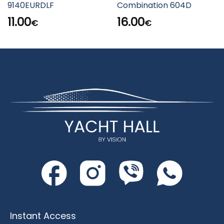
9140EURDLF
Combination 604D
11.00
16.00
€
€
Instant Access