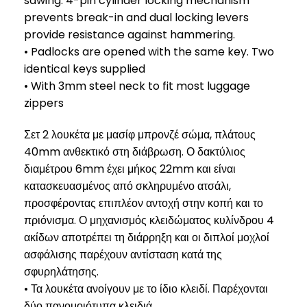
sawing. 4-pin cylinder locking mechanism
prevents break-in and dual locking levers
provide resistance against hammering.
• Padlocks are opened with the same key. Two
identical keys supplied
• With 3mm steel neck to fit most luggage
zippers
Σετ 2 λουκέτα με μασίφ μπρονζέ σώμα, πλάτους
40mm ανθεκτικό στη διάβρωση. Ο δακτύλιος
διαμέτρου 6mm έχει μήκος 22mm και είναι
κατασκευασμένος από σκληρυμένο ατσάλι,
προσφέροντας επιπλέον αντοχή στην κοπή και το
πριόνισμα. Ο μηχανισμός κλειδώματος κυλίνδρου 4
ακίδων αποτρέπει τη διάρρηξη και οι διπλοί μοχλοί
ασφάλισης παρέχουν αντίσταση κατά της
σφυρηλάτησης.
• Τα λουκέτα ανοίγουν με το ίδιο κλειδί. Παρέχονται
δύο πανομοιότυπα κλειδιά