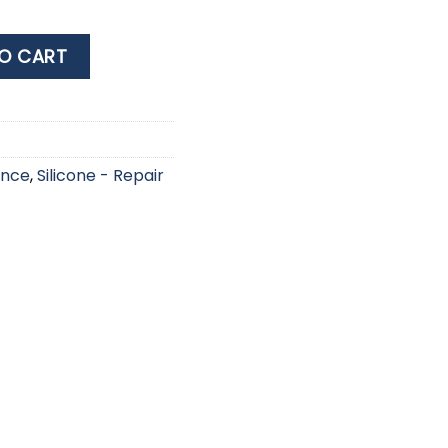
ntity
O CART
ance
,
Silicone - Repair