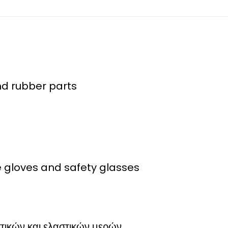
and rubber parts
 gloves and safety glasses
τικών και ελαστικών μερών