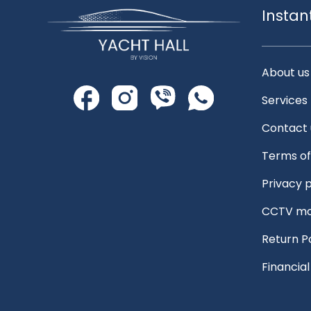
Instan
About us
Services
Contact 
Terms of
Privacy p
CCTV mo
Return P
Financia