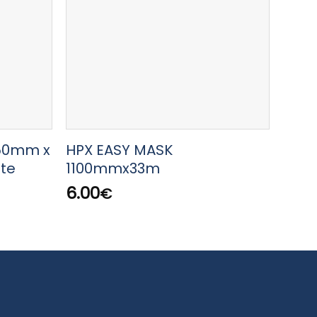
 50mm x
HPX EASY MASK
HPX 
te
1100mmx33m
Doub
Tap
6.00
€
6.0