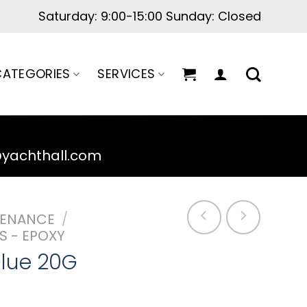
ATEGORIES
SERVICES
@yachthall.com
TENANCE
/
TS - EPOXY
Glue 20G