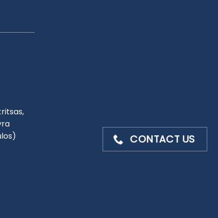
ritsas,
yra
ulos)
CONTACT US