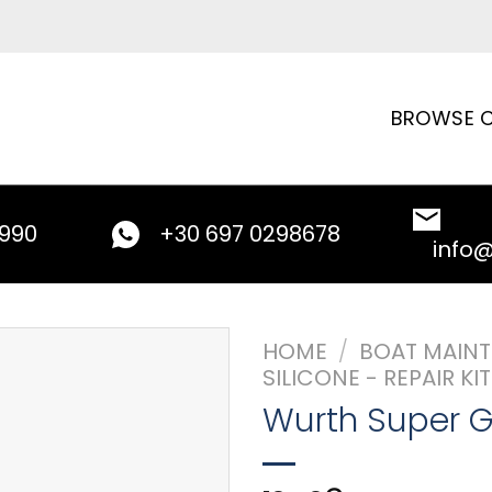
BROWSE C
9990
+30 697 0298678
info
HOME
/
BOAT MAIN
SILICONE - REPAIR KI
Wurth Super 