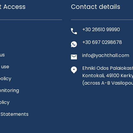
t Access
Contact details
+30 26610 99990
+30 697 0298678
us
info@yachthall.com
 use
Ehniki Odos Palaiokast
Kontokali, 49100 Kerk
olicy
(across A-B Vasilopo
nitoring
olicy
l Statements