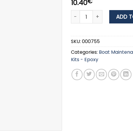
€
10.40
Wurth Super Glue 20G qua
ADD T
SKU:
000755
Categories:
Boat Mainten
Kits - Epoxy