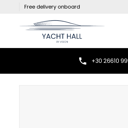
Skip
Free delivery onboard
to
content
+30 26610 9