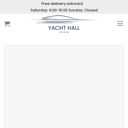
Skip
Free delivery onboard
to
content